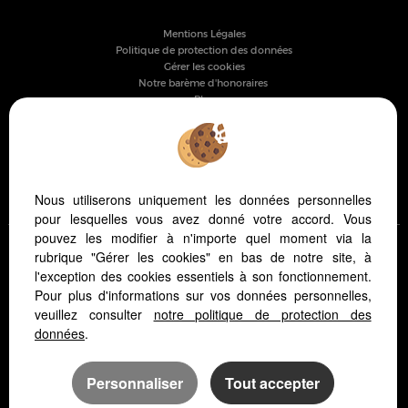
Mentions Légales
Politique de protection des données
Gérer les cookies
Notre barème d'honoraires
Plan
Accès Propriétaire
PARTAGER :
Nous utiliserons uniquement les données personnelles
pour lesquelles vous avez donné votre accord. Vous
pouvez les modifier à n'importe quel moment via la
rubrique "Gérer les cookies" en bas de notre site, à
l'exception des cookies essentiels à son fonctionnement.
Pour plus d'informations sur vos données personnelles,
Logiciel immobilier
veuillez consulter
notre politique de protection des
Création site internet immobilier
données
.
Référencement site immobilier
Personnaliser
Tout accepter
Montpellier (34000)