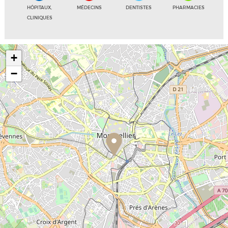
HÔPITAUX,
MÉDECINS
DENTISTES
PHARMACIES
CLINIQUES
+
−