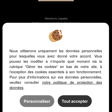
Mentions Légales
Politique de protection des données
Gérer les cookies
Notre barème d'honoraires
Plan
Accès Propriétaire
Nous utiliserons uniquement les données personnelles
PARTAGER :
pour lesquelles vous avez donné votre accord. Vous
pouvez les modifier à n'importe quel moment via la
rubrique "Gérer les cookies" en bas de notre site, à
l'exception des cookies essentiels à son fonctionnement.
Pour plus d'informations sur vos données personnelles,
veuillez consulter
notre politique de protection des
données
.
Logiciel immobilier Adapt Immo
Création site internet
Personnaliser
Tout accepter
Référencement site immobilier