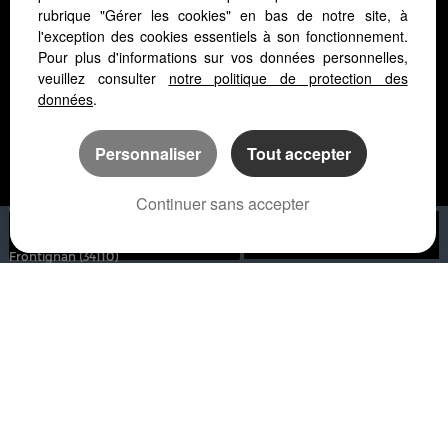
rubrique "Gérer les cookies" en bas de notre site, à
l'exception des cookies essentiels à son fonctionnement.
Pour plus d'informations sur vos données personnelles,
Logiciel de transaction
veuillez consulter
notre politique de protection des
Site internet immobilier
données
.
Référencement site immobilier
Personnaliser
Tout accepter
Montpellier (34000)
Lattes (34970)
Continuer sans accepter
Castelnau Le Lez (34170)
La Grande-motte (34280)
Nous contacter
APPELER
Frontignan (34110)
Montpellier (34070)
Saint Hilaire De Beauvoir (34160)
Baillargues (34670)