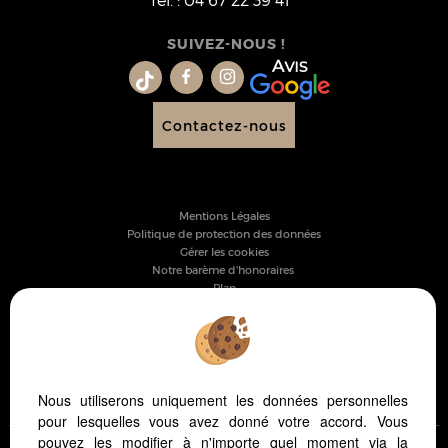
Tél.
:
04 67 22 39 41
SUIVEZ-NOUS !
Contactez-nous
Mentions Légales
Politique de protection des données
Gérer les cookies
Notre barème d'honoraires
Plan
Accès Propriétaire
PARTAGER :
Nous utiliserons uniquement les données personnelles
pour lesquelles vous avez donné votre accord. Vous
pouvez les modifier à n'importe quel moment via la