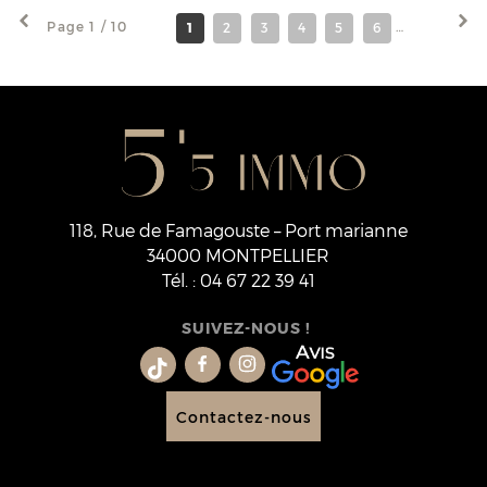
Page 1 / 10
1
2
3
4
5
6
7
8
118, Rue de Famagouste – Port marianne
34000
MONTPELLIER
Tél.
:
04 67 22 39 41
SUIVEZ-NOUS !
Contactez-nous