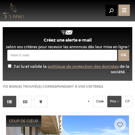
Créez une alerte e-mail
selon vos critères pour recevoir les annonces dès leur mise en ligne !
J'ai lu et valide la
politique de protection des données
de la
société.
*
110
BIEN(S) TROUVÉ(S) CORRESPONDANT À VOS CRITÈRES.
Date
Prix
CP
COUP DE CŒUR