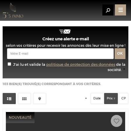
Créez une alerte e-mail
selon vos critères pour recevoir les annonces dès leur mise en ligne !
J'ai lu et valide la
politique de protection des données
de la
société.
*
103
BIEN(S) TROUVÉ(S) CORRESPONDANT À VOS CRITÈRES.
Date
Prix
CP
NOUVEAUTÉ