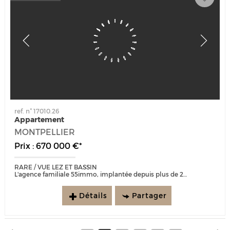
ref. n° 17010.26
Appartement
MONTPELLIER
Prix : 670 000 €*
RARE / VUE LEZ ET BASSIN
L'agence familiale 55immo, implantée depuis plus de 25 ans sur le secteur de Port Marianne est ravie de vous présenter :...
Détails
Partager