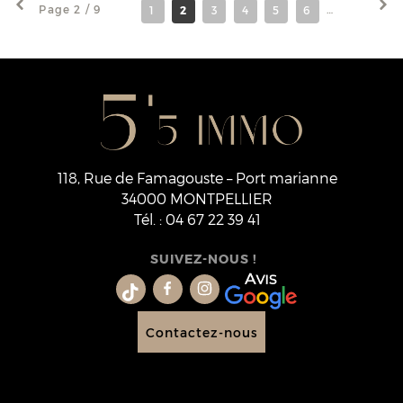
Page 2 / 9
1
2
3
4
5
6
7
8
118, Rue de Famagouste – Port marianne
34000
MONTPELLIER
Tél.
:
04 67 22 39 41
SUIVEZ-NOUS !
Contactez-nous